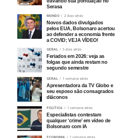
travando sua pontuação no
Serasa
MUNDO
2 dias atrás
Novos dados divulgados
pelos EUA, Bolsonaro acertou
ao defender a economia frente
a COVID; VEJA VÍDEO!
GERAL
5 dias atrás
Feriados em 2026: veja as
folgas que ainda restam no
segundo semestre
GERAL
1 semana atrás
Apresentadora da TV Globo e
seu esposo são consagrados
diáconos
POLÍTICA
1 semana atrás
Especialistas contestam
qualquer ‘crime’ em vídeo de
Bolsonaro com IA
ECONOMIA
1 semana atrás