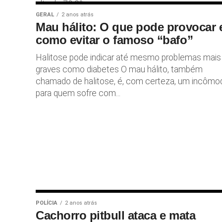
alta de 79,8%...
GERAL
2 anos atrás
Mau hálito: O que pode provocar 
como evitar o famoso “bafo”
Halitose pode indicar até mesmo problemas mais
graves como diabetes O mau hálito, também
chamado de halitose, é, com certeza, um incômo
para quem sofre com...
POLÍCIA
2 anos atrás
Cachorro pitbull ataca e mata