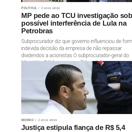
POLÍTICA
2 anos atrás
MP pede ao TCU investigação sob
possível interferência de Lula na
Petrobras
Subprocurador diz que governo influenciou de for
indevida decisão da empresa de não repassar
dividendos a acionistas O subprocurador-geral do
Ministério Público junto ao Tribunal de...
MUNDO
2 anos atrás
Justiça estipula fiança de R$ 5,4