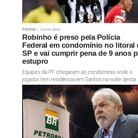
POLÍCIA
2 anos atrás
Robinho é preso pela Polícia
Federal em condomínio no litoral
SP e vai cumprir pena de 9 anos p
estupro
Equipes da PF chegaram ao condomínio onde o
jogador tem residência em Santos na noite desta
quinta-feira, 21 A Polícia Federal cumpriu o mand
da Justiça Federal...