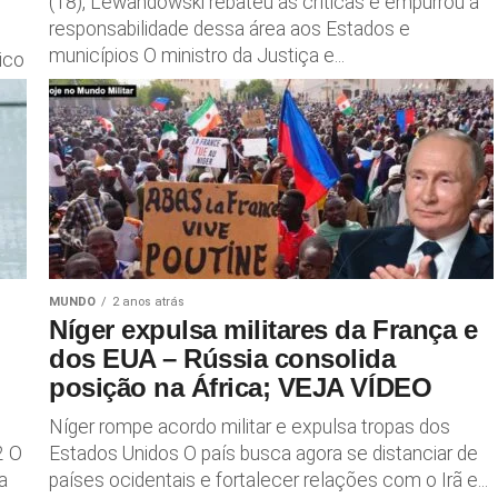
(18), Lewandowski rebateu as críticas e empurrou a
responsabilidade dessa área aos Estados e
municípios O ministro da Justiça e...
ico
MUNDO
2 anos atrás
Níger expulsa militares da França e
dos EUA – Rússia consolida
posição na África; VEJA VÍDEO
Níger rompe acordo militar e expulsa tropas dos
2 O
Estados Unidos O país busca agora se distanciar de
a
países ocidentais e fortalecer relações com o Irã e...