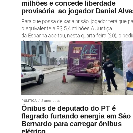
milhões e concede liberdade
provisória ao jogador Daniel Alv
Para que possa deixar a prisão, jogador terá que p
o equivalente a R$ 5,4 milhões A Justiça
da Espanha aceitou, nesta quarta-feira (20), o ped
de liberdade...
POLÍTICA
2 anos atrás
Ônibus de deputado do PT é
flagrado furtando energia em São
Bernardo para carregar ônibus
elétrico