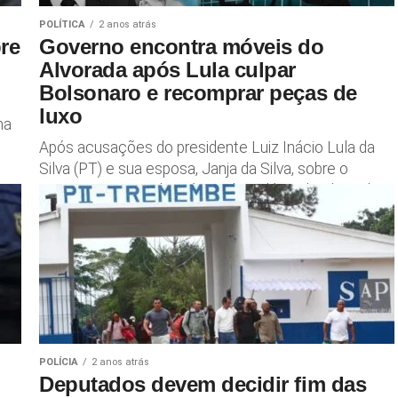
POLÍTICA
2 anos atrás
re
Governo encontra móveis do
Alvorada após Lula culpar
Bolsonaro e recomprar peças de
luxo
ma
Após acusações do presidente Luiz Inácio Lula da
Silva (PT) e sua esposa, Janja da Silva, sobre o
suposto extravio de móveis do Palácio da Alvorada...
POLÍCIA
2 anos atrás
Deputados devem decidir fim das