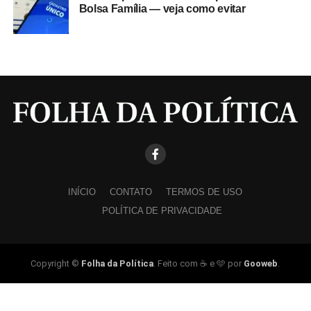
Bolsa Família — veja como evitar
INÍCIO
CONTATO
TERMOS DE USO
POLÍTICA DE PRIVACIDADE
Copyright ©
Folha da Política
. Feito com ☕ e 🩵 por
Gooweb
.