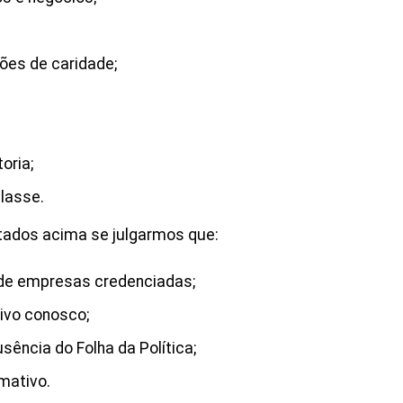
ões de caridade;
oria;
lasse.
stados acima se julgarmos que:
 de empresas credenciadas;
tivo conosco;
ência do Folha da Política;
mativo.