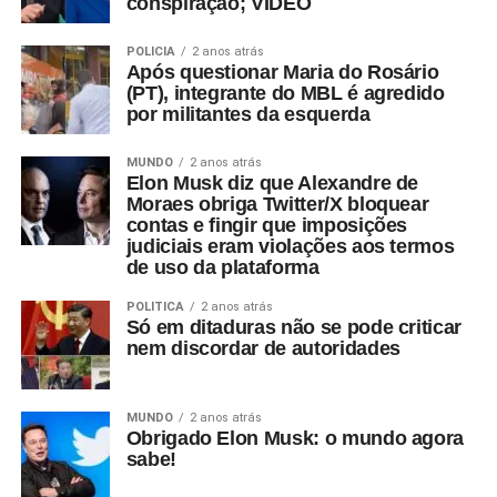
conspiração; VÍDEO
POLÍCIA
2 anos atrás
Após questionar Maria do Rosário
(PT), integrante do MBL é agredido
por militantes da esquerda
MUNDO
2 anos atrás
Elon Musk diz que Alexandre de
Moraes obriga Twitter/X bloquear
contas e fingir que imposições
judiciais eram violações aos termos
de uso da plataforma
POLÍTICA
2 anos atrás
Só em ditaduras não se pode criticar
nem discordar de autoridades
MUNDO
2 anos atrás
Obrigado Elon Musk: o mundo agora
sabe!