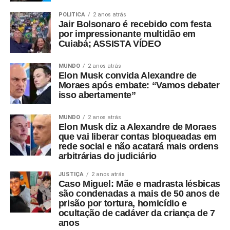
POLÍTICA
2 anos atrás
Jair Bolsonaro é recebido com festa
por impressionante multidão em
Cuiabá; ASSISTA VÍDEO
MUNDO
2 anos atrás
Elon Musk convida Alexandre de
Moraes após embate: “Vamos debater
isso abertamente”
MUNDO
2 anos atrás
Elon Musk diz a Alexandre de Moraes
que vai liberar contas bloqueadas em
rede social e não acatará mais ordens
arbitrárias do judiciário
JUSTIÇA
2 anos atrás
Caso Miguel: Mãe e madrasta lésbicas
são condenadas a mais de 50 anos de
prisão por tortura, homicídio e
ocultação de cadáver da criança de 7
anos