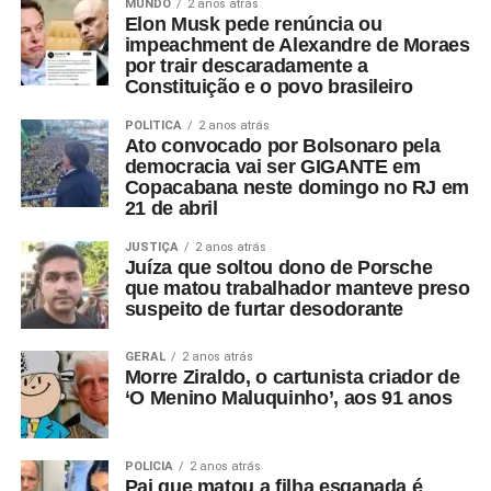
MUNDO
2 anos atrás
Elon Musk pede renúncia ou
impeachment de Alexandre de Moraes
por trair descaradamente a
Constituição e o povo brasileiro
POLÍTICA
2 anos atrás
Ato convocado por Bolsonaro pela
democracia vai ser GIGANTE em
Copacabana neste domingo no RJ em
21 de abril
JUSTIÇA
2 anos atrás
Juíza que soltou dono de Porsche
que matou trabalhador manteve preso
suspeito de furtar desodorante
GERAL
2 anos atrás
Morre Ziraldo, o cartunista criador de
‘O Menino Maluquinho’, aos 91 anos
POLÍCIA
2 anos atrás
Pai que matou a filha esganada é