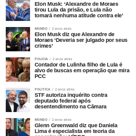
Elon Musk: ‘Alexandre de Moraes
tirou Lula da prisão, e Lula não
tomará nenhuma atitude contra ele’
MUNDO
2 anos atrás
Elon Musk diz que Alexandre de
Moraes ‘Deveria ser julgado por seus
crimes’
POLÍCIA
2 anos atrás
Contador de Lulinha filho de Lula é
alvo de buscas em operação que mira
PCC
POLÍTICA
2 anos atrás
STF autoriza inquérito contra
deputado federal após
desentendimento na Câmara
MUNDO
2 anos atrás
Glenn Greenwald diz que Daniela
Lima é especialista em teoria da