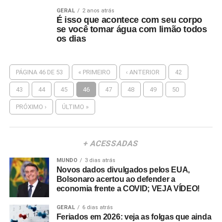
GERAL
2 anos atrás
É isso que acontece com seu corpo
se você tomar água com limão todos
os dias
PÁGINA 46 DE 53
« PRIMEIRO
‹ ANTERIOR
42
43
44
45
46
47
48
49
50
PRÓXIMO ›
ÚLTIMO »
+ ACESSADAS
MUNDO
3 dias atrás
Novos dados divulgados pelos EUA,
Bolsonaro acertou ao defender a
economia frente a COVID; VEJA VÍDEO!
GERAL
6 dias atrás
Feriados em 2026: veja as folgas que ainda