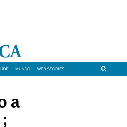
AÚDE
MUNDO
WEB STORIES
o a
 ;