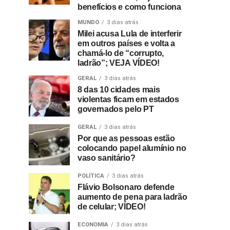
benefícios e como funciona
MUNDO
3 dias atrás
Milei acusa Lula de interferir
em outros países e volta a
chamá-lo de “corrupto,
ladrão”; VEJA VÍDEO!
GERAL
3 dias atrás
8 das 10 cidades mais
violentas ficam em estados
governados pelo PT
GERAL
3 dias atrás
Por que as pessoas estão
colocando papel alumínio no
vaso sanitário?
POLÍTICA
3 dias atrás
Flávio Bolsonaro defende
aumento de pena para ladrão
de celular; VÍDEO!
ECONOMIA
3 dias atrás