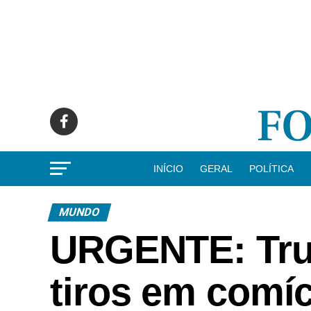
INÍCIO
GERAL
POLÍTICA
MUNDO
URGENTE: Trum
tiros em comíc