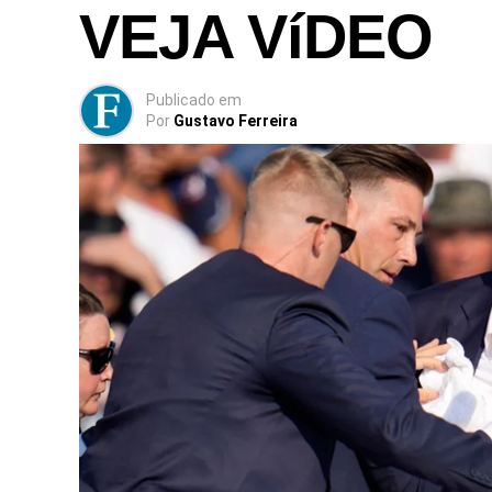
VEJA VíDEO
Publicado
em
Por
Gustavo Ferreira