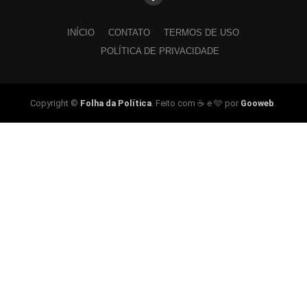
INÍCIO
CONTATO
TERMOS DE USO
POLÍTICA DE PRIVACIDADE
Copyright ©
Folha da Política
. Feito com ☕ e 🩵 por
Gooweb
.