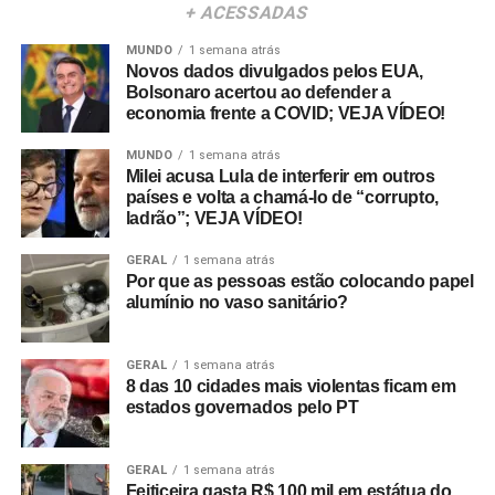
+ ACESSADAS
MUNDO
1 semana atrás
Novos dados divulgados pelos EUA,
Bolsonaro acertou ao defender a
economia frente a COVID; VEJA VÍDEO!
MUNDO
1 semana atrás
Milei acusa Lula de interferir em outros
países e volta a chamá-lo de “corrupto,
ladrão”; VEJA VÍDEO!
GERAL
1 semana atrás
Por que as pessoas estão colocando papel
alumínio no vaso sanitário?
GERAL
1 semana atrás
8 das 10 cidades mais violentas ficam em
estados governados pelo PT
GERAL
1 semana atrás
Feiticeira gasta R$ 100 mil em estátua do