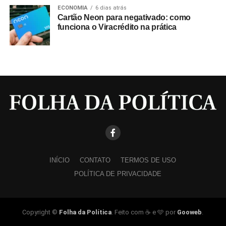
ECONOMIA
6 dias atrás
Cartão Neon para negativado: como
funciona o Viracrédito na prática
INÍCIO
CONTATO
TERMOS DE USO
POLÍTICA DE PRIVACIDADE
Copyright ©
Folha da Política
. Feito com ☕ e 🩵 por
Gooweb
.