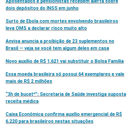
Aposentados e pensionistas recebem alerta sobre
dois depósitos do INSS em junho
Surto de Ebola com mortes envolvendo brasileiros
leva OMS a declarar risco muito alto
Anvisa anuncia a proibição de 23 suplementos no
Brasil — veja se você tem algum deles em casa
Novo auxílio de R$ 1.621 vai substituir o Bolsa Família
Essa moeda brasileira só possui 64 exemplares e vale
mais de R$ 2 milhões
“3h de bucet*”: Secretaria de Saúde investiga suposta
receita médica
Caixa Econômica confirma auxílio emergencial de R$
6.220 para brasileiros nestas situações