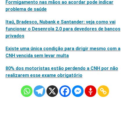
Formigamento nas mãos ao acordar pode indicar
problema de saúde
Itaú, Bradesco, Nubank e Santander: veja como vai
funcionar o Desenrola 2.0 para devedores de bancos
privados
Existe uma única condição para dirigir mesmo com a
CNH vencida sem levar multa
80% dos motoristas estão perdendo a CNH por não
realizarem esse exame obrigatório