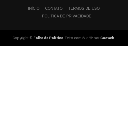
INÍCIO
CONTATO
TERMOS DE USO
POLÍTICA DE PRIVACIDADE
Copyright ©
Folha da Política
. Feito com ☕ e 🩵 por
Gooweb
.