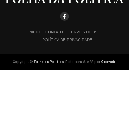
INÍCIO
CONTATO
TERMOS DE USO
POLÍTICA DE PRIVACIDADE
Copyright ©
Folha da Política
. Feito com ☕ e 🩵 por
Gooweb
.