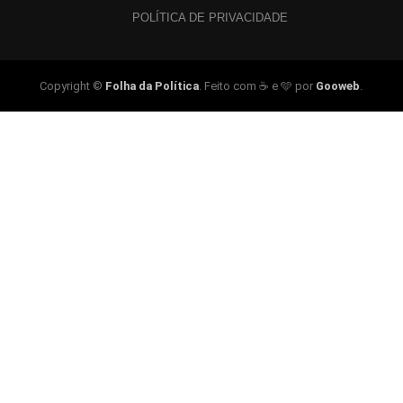
POLÍTICA DE PRIVACIDADE
Copyright ©
Folha da Política
. Feito com ☕ e 🩵 por
Gooweb
.