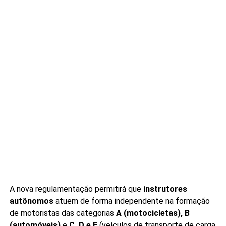
A nova regulamentação permitirá que
instrutores
autônomos
atuem de forma independente na formação
de motoristas das categorias
A (motocicletas), B
(automóveis)
e
C, D e E
(veículos de transporte de carga