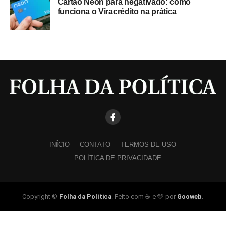
Cartão Neon para negativado: como
funciona o Viracrédito na prática
INÍCIO
CONTATO
TERMOS DE USO
POLÍTICA DE PRIVACIDADE
Copyright ©
Folha da Política
. Feito com ☕ e 🩵 por
Gooweb
.