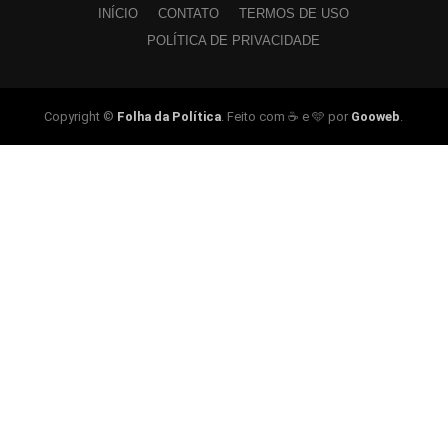
INÍCIO
CONTATO
TERMOS DE USO
POLÍTICA DE PRIVACIDADE
Copyright ©
Folha da Política
. Feito com ☕ e 🩵 por
Gooweb
.