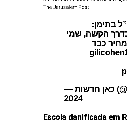
The Jerusalem Post .
”ל בתימן
“דרך הקשה, שמי
מחיר כבד
p
— כאן חדשות (@kann_news) December 19,
2024
Escola danificada em 