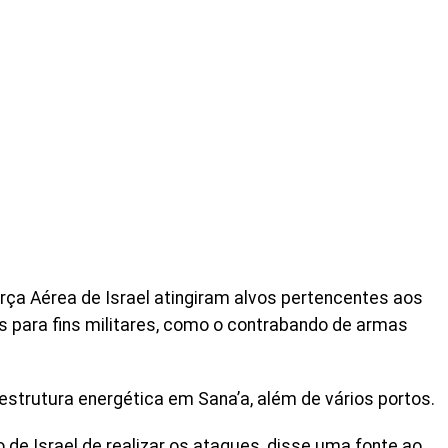
orça Aérea de Israel atingiram alvos pertencentes aos
s para fins militares, como o contrabando de armas
strutura energética em Sana’a, além de vários portos.
 de Israel de realizar os ataques, disse uma fonte ao