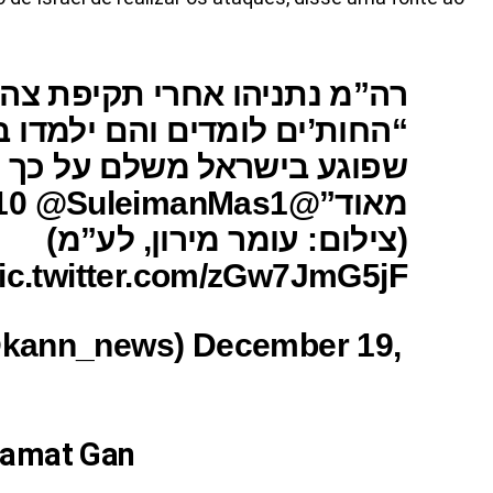
רה”מ נתניהו אחרי תקיפת צה:
החות’ים לומדים והם ילמדו ב
שפוגע בישראל משלם על כך 
מאוד”@gilicohen10 @SuleimanMas1
(צילום: עומר מירון, לע”מ)
ic.twitter.com/zGw7JmG5jF
Ramat Gan