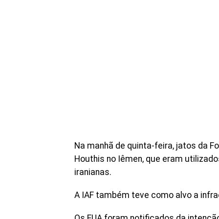
Na manhã de quinta-feira, jatos da F
Houthis no Iêmen, que eram utilizado
iranianas.
A IAF também teve como alvo a infrae
Os EUA foram notificados da intenção