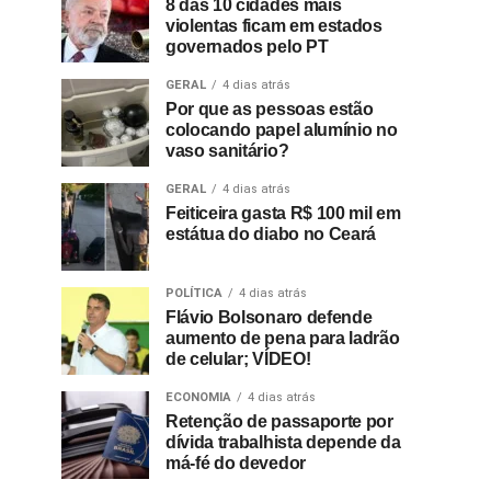
8 das 10 cidades mais
violentas ficam em estados
governados pelo PT
GERAL
4 dias atrás
Por que as pessoas estão
colocando papel alumínio no
vaso sanitário?
GERAL
4 dias atrás
Feiticeira gasta R$ 100 mil em
estátua do diabo no Ceará
POLÍTICA
4 dias atrás
Flávio Bolsonaro defende
aumento de pena para ladrão
de celular; VÍDEO!
ECONOMIA
4 dias atrás
Retenção de passaporte por
dívida trabalhista depende da
má-fé do devedor