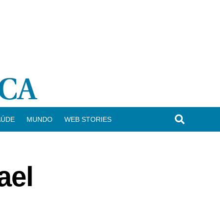
AÚDE
MUNDO
WEB STORIES
ael