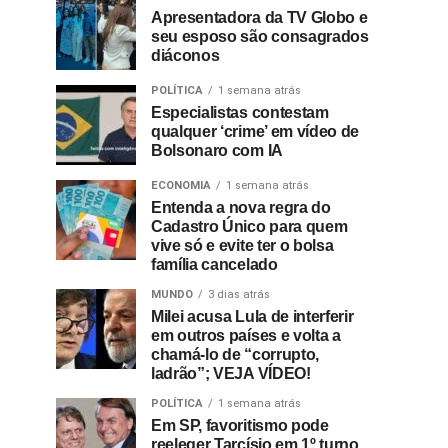
Apresentadora da TV Globo e
seu esposo são consagrados
diáconos
POLÍTICA
1 semana atrás
Especialistas contestam
qualquer ‘crime’ em vídeo de
Bolsonaro com IA
ECONOMIA
1 semana atrás
Entenda a nova regra do
Cadastro Único para quem
vive só e evite ter o bolsa
família cancelado
MUNDO
3 dias atrás
Milei acusa Lula de interferir
em outros países e volta a
chamá-lo de “corrupto,
ladrão”; VEJA VÍDEO!
POLÍTICA
1 semana atrás
Em SP, favoritismo pode
reeleger Tarcísio em 1º turno