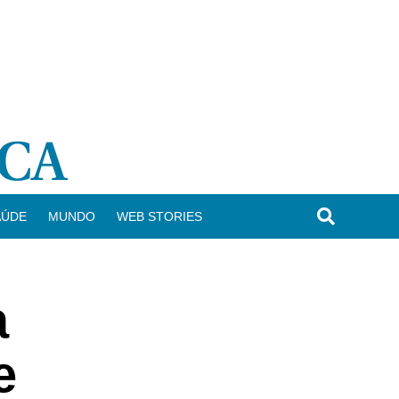
AÚDE
MUNDO
WEB STORIES
a
e