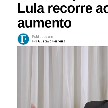
Lula recorre a
aumento
Publicado
em
Por
Gustavo Ferreira