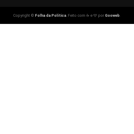
Copyright ©
Folha da Política
. Feito com ☕ e 🩵 por
Gooweb
.