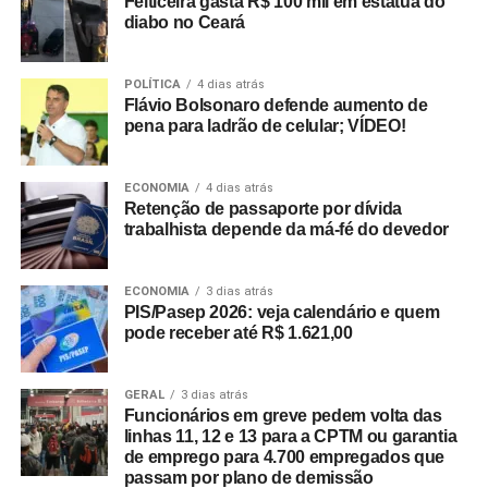
Feiticeira gasta R$ 100 mil em estátua do
diabo no Ceará
POLÍTICA
4 dias atrás
Flávio Bolsonaro defende aumento de
pena para ladrão de celular; VÍDEO!
ECONOMIA
4 dias atrás
Retenção de passaporte por dívida
trabalhista depende da má-fé do devedor
ECONOMIA
3 dias atrás
PIS/Pasep 2026: veja calendário e quem
pode receber até R$ 1.621,00
GERAL
3 dias atrás
Funcionários em greve pedem volta das
linhas 11, 12 e 13 para a CPTM ou garantia
de emprego para 4.700 empregados que
passam por plano de demissão