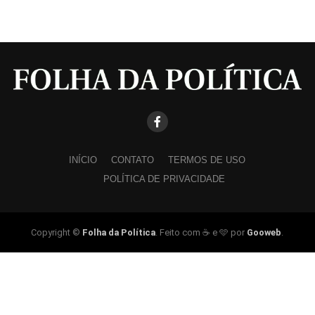
INÍCIO
CONTATO
TERMOS DE USO
POLÍTICA DE PRIVACIDADE
Copyright ©
Folha da Política
. Feito com ☕ e 🩵 por
Gooweb
.