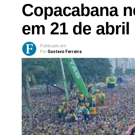
Copacabana n
em 21 de abril
Publicado
em
Por
Gustavo Ferreira