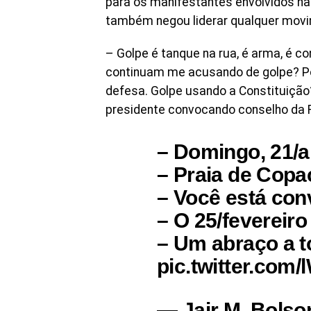
para os manifestantes envolvidos na 
também negou liderar qualquer movim
– Golpe é tanque na rua, é arma, é co
continuam me acusando de golpe? P
defesa. Golpe usando a Constituição
presidente convocando conselho da Re
– Domingo, 21/a
– Praia de Copa
– Você está con
– O 25/fevereiro
– Um abraço a t
pic.twitter.co
— Jair M. Bolso