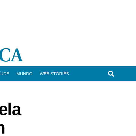
AÚDE
MUNDO
WEB STORIES
ela
m