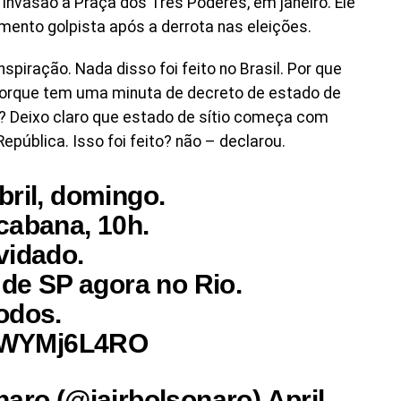
invasão à Praça dos Três Poderes, em janeiro. Ele
ento golpista após a derrota nas eleições.
nspiração. Nada disso foi feito no Brasil. Por que
orque tem uma minuta de decreto de estado de
? Deixo claro que estado de sítio começa com
pública. Isso foi feito? não – declarou.
bril, domingo.
cabana, 10h.
vidado.
 de SP agora no Rio.
odos.
m/lWYMj6L4RO
naro (@jairbolsonaro) April