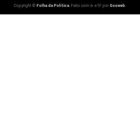
Copyright ©
Folha da Política
. Feito com ☕ e 🩵 por
Gooweb
.