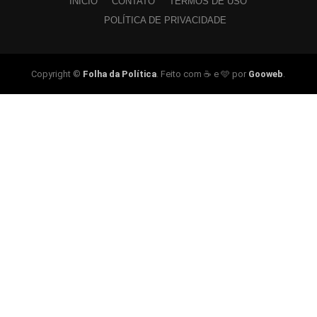
INÍCIO
CONTATO
TERMOS DE USO
POLÍTICA DE PRIVACIDADE
Copyright ©
Folha da Política
. Feito com ☕ e 🩵 por
Gooweb
.