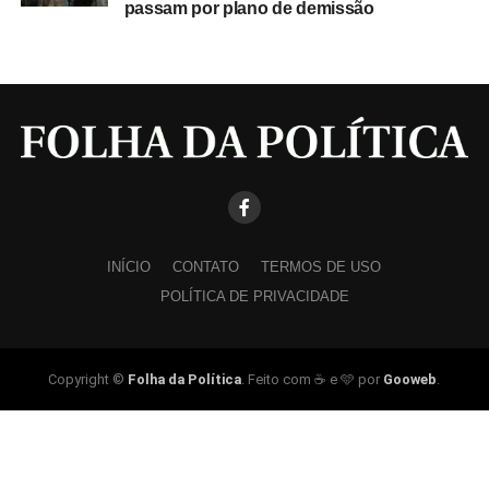
passam por plano de demissão
INÍCIO
CONTATO
TERMOS DE USO
POLÍTICA DE PRIVACIDADE
Copyright ©
Folha da Política
. Feito com ☕ e 🩵 por
Gooweb
.