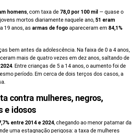
ram homens
, com taxa de
78,0 por 100 mil
— quase o
 jovens mortos diariamente naquele ano,
51 eram
 a 19 anos, as
armas de fogo
apareceram em
84,1%
ças bem antes da adolescência. Na faixa de 0 a 4 anos,
ceram mais de quatro vezes em dez anos, saltando de
 2024
. Entre crianças de 5 a 14 anos, o aumento foi de
smo período. Em cerca de dois terços dos casos, a
sa.
ta contra mulheres, negros,
 e idosos
7,7% entre 2014 e 2024
, chegando ao menor patamar da
onde uma estagnação perigosa: a taxa de mulheres