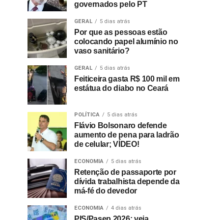
governados pelo PT
GERAL
5 dias atrás
Por que as pessoas estão
colocando papel alumínio no
vaso sanitário?
GERAL
5 dias atrás
Feiticeira gasta R$ 100 mil em
estátua do diabo no Ceará
POLÍTICA
5 dias atrás
Flávio Bolsonaro defende
aumento de pena para ladrão
de celular; VÍDEO!
ECONOMIA
5 dias atrás
Retenção de passaporte por
dívida trabalhista depende da
má-fé do devedor
ECONOMIA
4 dias atrás
PIS/Pasep 2026: veja