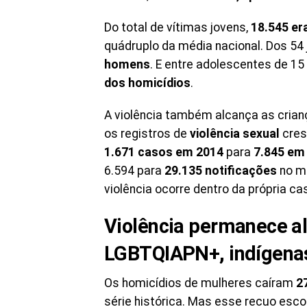
Do total de vítimas jovens,
18.545 e
quádruplo da média nacional. Dos 54
homens
. E entre adolescentes de 15
dos homicídios
.
A violência também alcança as crian
os registros de
violência sexual
cres
1.671 casos em 2014
para
7.845 em
6.594 para
29.135 notificações
no me
violência ocorre dentro da própria ca
Violência permanece al
LGBTQIAPN+, indígenas
Os homicídios de mulheres caíram
2
série histórica. Mas esse recuo esc