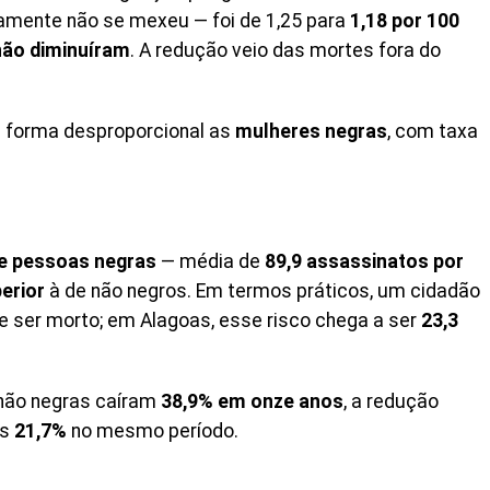
amente não se mexeu — foi de 1,25 para
1,18 por 100
não diminuíram
. A redução veio das mortes fora do
de forma desproporcional as
mulheres negras
, com taxa
de pessoas negras
— média de
89,9 assassinatos por
erior
à de não negros. Em termos práticos, um cidadão
e ser morto; em Alagoas, esse risco chega a ser
23,3
não negras caíram
38,9% em onze anos
, a redução
as
21,7%
no mesmo período.