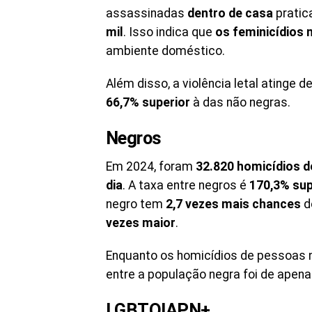
assassinadas
dentro de casa
pratic
mil
. Isso indica que
os feminicídios 
ambiente doméstico.
Além disso, a violência letal atinge 
66,7% superior
à das não negras.
Negros
Em 2024, foram
32.820 homicídios 
dia
. A taxa entre negros é
170,3% sup
negro tem
2,7 vezes mais chances
d
vezes maior
.
Enquanto os homicídios de pessoas 
entre a população negra foi de apen
LGBTQIAPN+