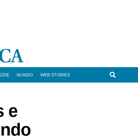
AÚDE
MUNDO
WEB STORIES
s e
undo