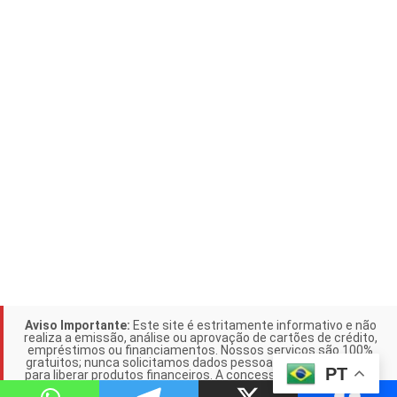
Aviso Importante:
Este site é estritamente informativo e não
realiza a emissão, análise ou aprovação de cartões de crédito,
empréstimos ou financiamentos. Nossos serviços são 100%
gratuitos; nunca solicitamos dados pessoais ou pagamentos
PT
para liberar produtos financeiros. A concessão de crédito é de
responsabilidade exclusiva das instituições parceiras citadas.