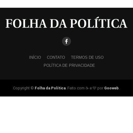
INÍCIO
CONTATO
TERMOS DE USO
POLÍTICA DE PRIVACIDADE
Copyright ©
Folha da Política
. Feito com ☕ e 🩵 por
Gooweb
.