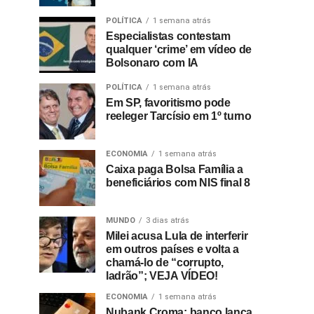
POLÍTICA
1 semana atrás
Especialistas contestam
qualquer ‘crime’ em vídeo de
Bolsonaro com IA
POLÍTICA
1 semana atrás
Em SP, favoritismo pode
reeleger Tarcísio em 1º turno
ECONOMIA
1 semana atrás
Caixa paga Bolsa Família a
beneficiários com NIS final 8
MUNDO
3 dias atrás
Milei acusa Lula de interferir
em outros países e volta a
chamá-lo de “corrupto,
ladrão”; VEJA VÍDEO!
ECONOMIA
1 semana atrás
Nubank Croma: banco lança