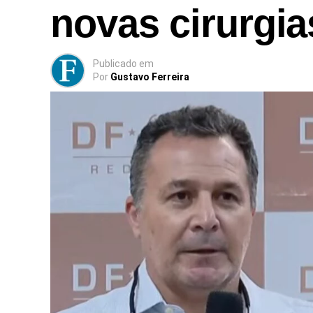
novas cirurgi
Publicado
em
Por
Gustavo Ferreira