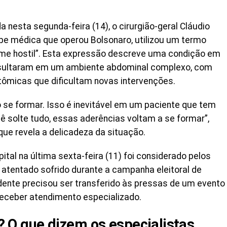
da nesta segunda-feira (14), o cirurgião-geral Cláudio
quipe médica que operou Bolsonaro, utilizou um termo
dome hostil”. Esta expressão descreve uma condição em
 resultaram em um ambiente abdominal complexo, com
atômicas que dificultam novas intervenções.
 se formar. Isso é inevitável em um paciente que tem
ê solte tudo, essas aderências voltam a se formar”,
que revela a delicadeza da situação.
tal na última sexta-feira (11) foi considerado pelos
atentado sofrido durante a campanha eleitoral de
dente precisou ser transferido às pressas de um evento
 receber atendimento especializado.
va? O que dizem os especialistas