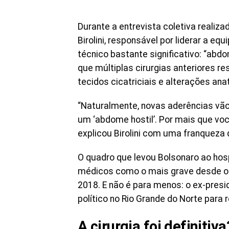
Durante a entrevista coletiva realiza
Birolini, responsável por liderar a e
técnico bastante significativo: “ab
que múltiplas cirurgias anteriores
tecidos cicatriciais e alterações an
“Naturalmente, novas aderências vão
um ‘abdome hostil’. Por mais que voc
explicou Birolini com uma franqueza 
O quadro que levou Bolsonaro ao hospi
médicos como o mais grave desde o 
2018. E não é para menos: o ex-presi
político no Rio Grande do Norte para
A cirurgia foi definiti