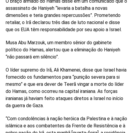
O braço armado do Hamas disse em um comunicado que o
assassinato de Haniyeh “levaria a batalha a novas
dimensões e teria grandes repercussões”. Prometendo
retaliar, o Irã declarou três dias de luto nacional e disse
que os EUA têm responsabilidade por seu apoio a Israel.
Musa Abu Marzouk, um membro sênior do gabinete
político do Hamas, alertou que a eliminação do Haniyeh
“não passará em silêncio”.
O líder supremo do Irã, Ali Khamenei, disse que Israel havia
fornecido os fundamentos para “punição severa para si
mesmo” e que era dever de Teerã vingar a morte do líder
do Hamas, como ocorreu na capital iraniana. As forças
iranianas já haviam feito ataques diretos a Israel no início
da guerra de Gaza.
“Com condolências à nação heróica da Palestina e à nação
islâmica e aos combatentes da Frente de Resistência e à
nobre nação do Irã, esta manhã [quarta-feira], a residência