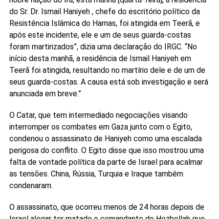
do Sr. Dr. Ismail Haniyeh , chefe do escritório político da
Resistência Islâmica do Hamas, foi atingida em Teerã, e
após este incidente, ele e um de seus guarda-costas
foram martirizados”, dizia uma declaração do IRGC. “No
início desta manhã, a residência de Ismail Haniyeh em
Teerã foi atingida, resultando no martírio dele e de um de
seus guarda-costas. A causa está sob investigação e será
anunciada em breve.”
O Catar, que tem intermediado negociações visando
interromper os combates em Gaza junto com o Egito,
condenou o assassinato de Haniyeh como uma escalada
perigosa do conflito. O Egito disse que isso mostrou uma
falta de vontade política da parte de Israel para acalmar
as tensões. China, Rússia, Turquia e Iraque também
condenaram.
O assassinato, que ocorreu menos de 24 horas depois de
Israel alegar ter matado o comandante do Hezbollah que,