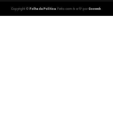
Copyright ©
Folha da Política
. Feito com ☕ e 🩵 por
Gooweb
.