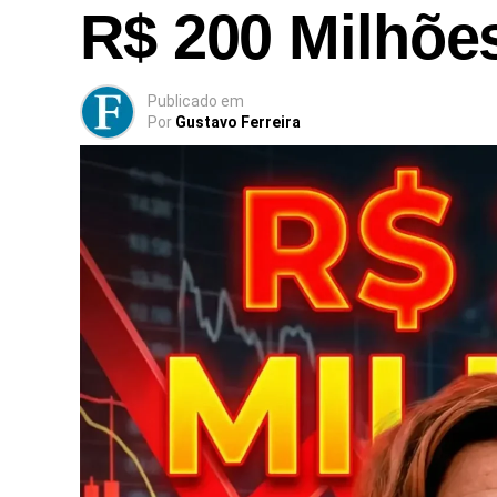
R$ 200 Milhõe
Publicado
em
Por
Gustavo Ferreira