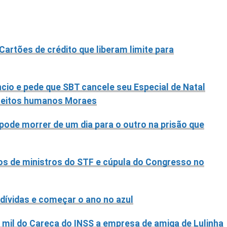
Cartões de crédito que liberam limite para
cio e pede que SBT cancele seu Especial de Natal
direitos humanos Moraes
pode morrer de um dia para o outro na prisão que
os de ministros do STF e cúpula do Congresso no
 dívidas e começar o ano no azul
 mil do Careca do INSS a empresa de amiga de Lulinha