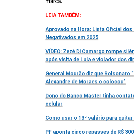
marca.
LEIA TAMBÉM:
Aprovado na Hora: Lista Oficial dos 
Negativados em 2025
VÍDEO: Zezé Di Camargo rompe silên
após visita de Lula e violador dos 
General Mourão diz que Bolsonaro “
Alexandre de Moraes o colocou”
Dono do Banco Master tinha contat
celular
Como usar o 13º salário para quitar
PF aponta cinco repasses de R$ 300