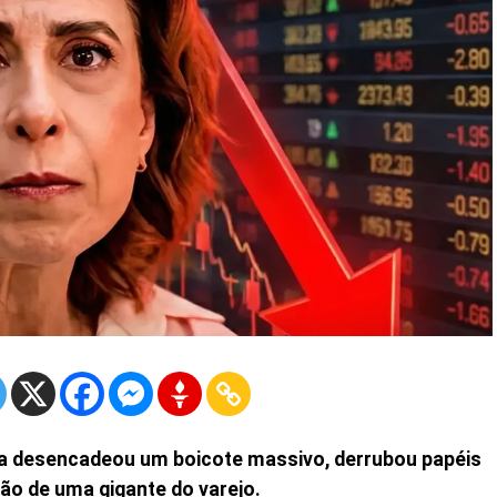
ia desencadeou um boicote massivo, derrubou papéis
ão de uma gigante do varejo.