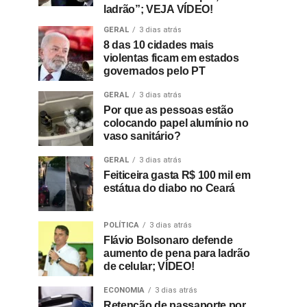
ladrão”; VEJA VÍDEO!
GERAL
3 dias atrás
8 das 10 cidades mais
violentas ficam em estados
governados pelo PT
GERAL
3 dias atrás
Por que as pessoas estão
colocando papel alumínio no
vaso sanitário?
GERAL
3 dias atrás
Feiticeira gasta R$ 100 mil em
estátua do diabo no Ceará
POLÍTICA
3 dias atrás
Flávio Bolsonaro defende
aumento de pena para ladrão
de celular; VÍDEO!
ECONOMIA
3 dias atrás
Retenção de passaporte por