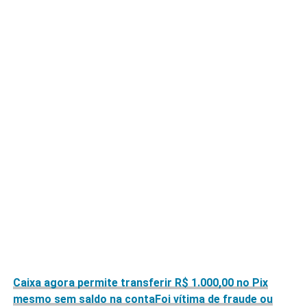
Caixa agora permite transferir R$ 1.000,00 no Pix
mesmo sem saldo na conta
Foi vítima de fraude ou