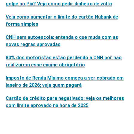
golpe no Pix? Veja como pedir dinheiro de volta
Veja como aumentar o limite do cartão Nubank de
forma simples
CNH sem autoescola: entenda o que muda com as
novas regras aprovadas
80% dos motoristas estão perdendo a CNH por não
realizarem esse exame obrigatório
Imposto de Renda Mínimo começa a ser cobrado em
janeiro de 2026; veja quem pagará
Cartão de crédito para negativado: veja os melhores
com limite aprovado na hora de 2025