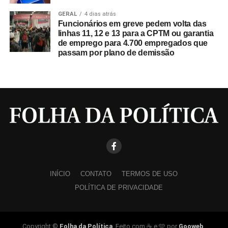
GERAL
4 dias atrás
Funcionários em greve pedem volta das
linhas 11, 12 e 13 para a CPTM ou garantia
de emprego para 4.700 empregados que
passam por plano de demissão
INÍCIO
CONTATO
TERMOS DE USO
POLÍTICA DE PRIVACIDADE
Copyright ©
Folha da Política
. Feito com ☕ e 🩵 por
Gooweb
.