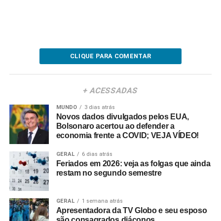
CLIQUE PARA COMENTAR
+ ACESSADAS
MUNDO
3 dias atrás
Novos dados divulgados pelos EUA,
Bolsonaro acertou ao defender a
economia frente a COVID; VEJA VÍDEO!
GERAL
6 dias atrás
Feriados em 2026: veja as folgas que ainda
restam no segundo semestre
GERAL
1 semana atrás
Apresentadora da TV Globo e seu esposo
são consagrados diáconos