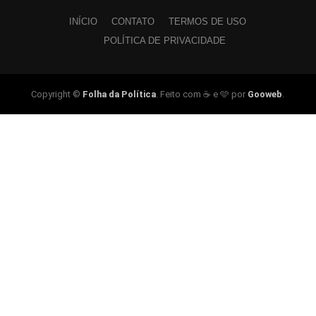
INÍCIO
CONTATO
TERMOS DE USO
POLÍTICA DE PRIVACIDADE
Copyright ©
Folha da Política
. Feito com ☕ e 🩵 por
Gooweb
.