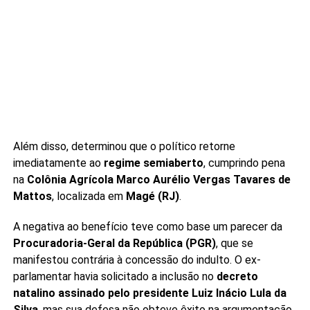
Além disso, determinou que o político retorne
imediatamente ao
regime semiaberto
, cumprindo pena
na
Colônia Agrícola Marco Aurélio Vergas Tavares de
Mattos
, localizada em
Magé (RJ)
.
A negativa ao benefício teve como base um parecer da
Procuradoria-Geral da República (PGR)
, que se
manifestou contrária à concessão do indulto. O ex-
parlamentar havia solicitado a inclusão no
decreto
natalino assinado pelo presidente Luiz Inácio Lula da
Silva
, mas sua defesa não obteve êxito na argumentação.