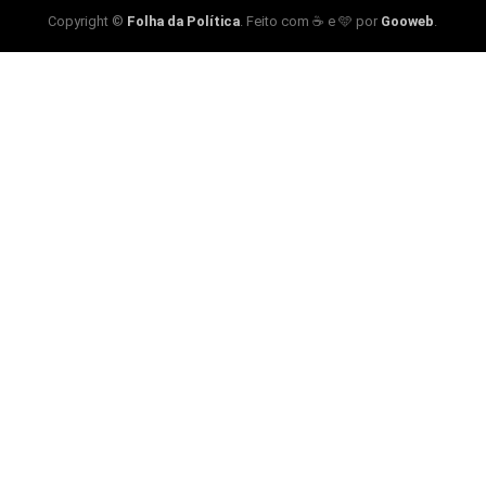
Copyright ©
Folha da Política
. Feito com ☕ e 🩵 por
Gooweb
.