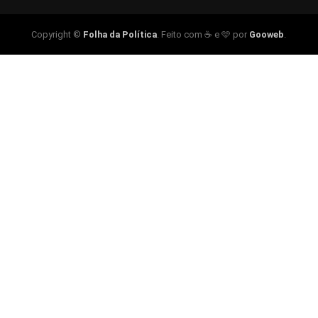
Copyright ©
Folha da Política
. Feito com ☕ e 🩵 por
Gooweb
.