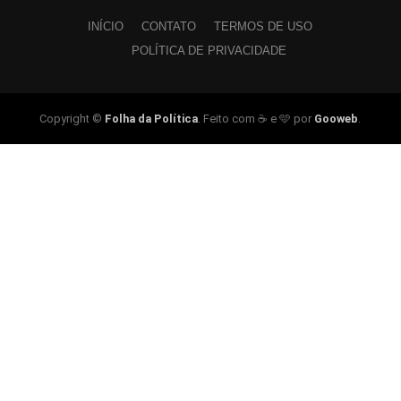
INÍCIO
CONTATO
TERMOS DE USO
POLÍTICA DE PRIVACIDADE
Copyright ©
Folha da Política
. Feito com ☕ e 🩵 por
Gooweb
.