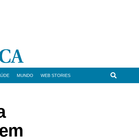
AÚDE
MUNDO
WEB STORIES
a
 em