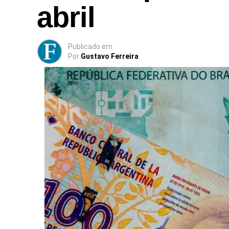
abril
Publicado
em
Por
Gustavo Ferreira