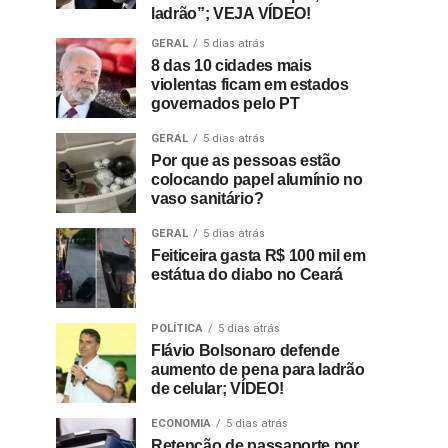
ladrão”; VEJA VÍDEO!
GERAL
5 dias atrás
8 das 10 cidades mais
violentas ficam em estados
governados pelo PT
GERAL
5 dias atrás
Por que as pessoas estão
colocando papel alumínio no
vaso sanitário?
GERAL
5 dias atrás
Feiticeira gasta R$ 100 mil em
estátua do diabo no Ceará
POLÍTICA
5 dias atrás
Flávio Bolsonaro defende
aumento de pena para ladrão
de celular; VÍDEO!
ECONOMIA
5 dias atrás
Retenção de passaporte por