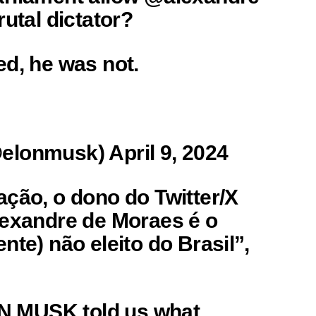
rutal dictator?
ed, he was not.
lonmusk) April 9, 2024
ação, o dono do Twitter/X
lexandre de Moraes é o
nte) não eleito do Brasil”,
 MUSK told us what