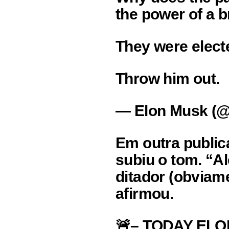
the power of a b
They were elect
Throw him out.
— Elon Musk (@e
Em outra public
subiu o tom. “A
ditador (obviame
afirmou.
🚨– TODAY ELON