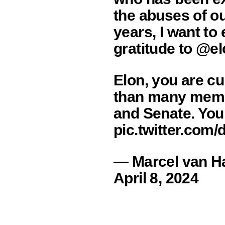
the abuses of o
years, I want t
gratitude to @e
Elon, you are cu
than many membe
and Senate. Yo
pic.twitter.co
— Marcel van H
April 8, 2024