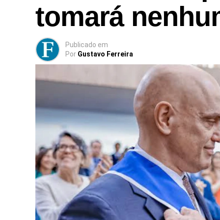
tomará nenhuma
Publicado
em
Por
Gustavo Ferreira