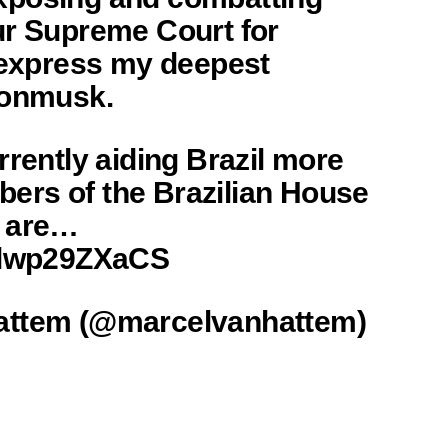
ur Supreme Court for
o express my deepest
lonmusk.
rrently aiding Brazil more
rs of the Brazilian House
u are…
m/dwp29ZXaCS
attem (@marcelvanhattem)