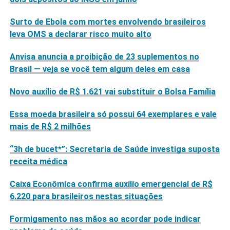
Surto de Ebola com mortes envolvendo brasileiros
leva OMS a declarar risco muito alto
Anvisa anuncia a proibição de 23 suplementos no
Brasil — veja se você tem algum deles em casa
Novo auxílio de R$ 1.621 vai substituir o Bolsa Família
Essa moeda brasileira só possui 64 exemplares e vale
mais de R$ 2 milhões
“3h de bucet*”: Secretaria de Saúde investiga suposta
receita médica
Caixa Econômica confirma auxílio emergencial de R$
6.220 para brasileiros nestas situações
Formigamento nas mãos ao acordar pode indicar