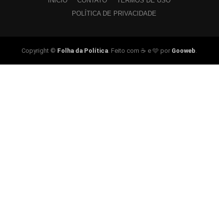
INÍCIO
CONTATO
TERMOS DE USO
POLÍTICA DE PRIVACIDADE
Copyright ©
Folha da Política
. Feito com ☕ e 🩵 por
Gooweb
.