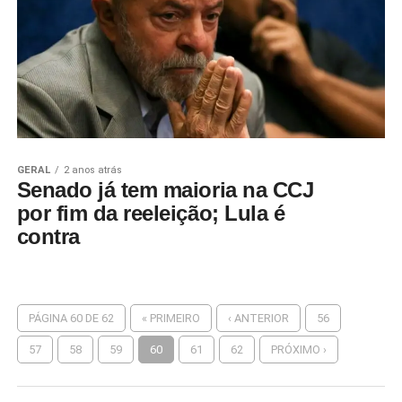
GERAL
2 anos atrás
Senado já tem maioria na CCJ
por fim da reeleição; Lula é
contra
PÁGINA 60 DE 62
« PRIMEIRO
‹ ANTERIOR
56
57
58
59
60
61
62
PRÓXIMO ›