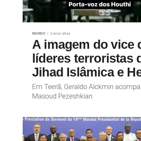
MUNDO
2 anos atrás
A imagem do vice d
líderes terroristas
Jihad Islâmica e H
Em Teerã, Geraldo Alckmin acompanh
Masoud Pezeshkian