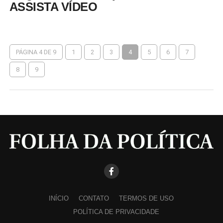
ASSISTA VÍDEO
PÁGINA 4 DE 9
1
2
3
4
5
6
7
8
9
INÍCIO
CONTATO
TERMOS DE USO
POLÍTICA DE PRIVACIDADE