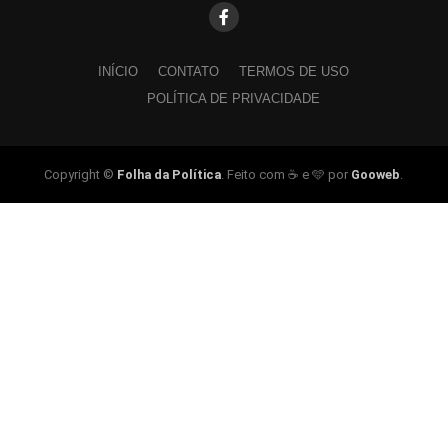
INÍCIO
CONTATO
TERMOS DE USO
POLÍTICA DE PRIVACIDADE
Copyright ©
Folha da Política
. Feito com ☕ e 🩵 por
Gooweb
.