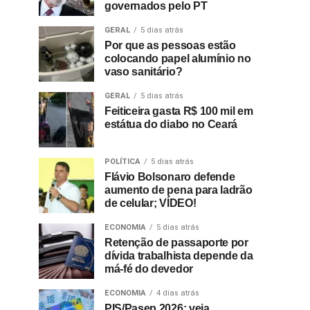
governados pelo PT
GERAL
5 dias atrás
Por que as pessoas estão
colocando papel alumínio no
vaso sanitário?
GERAL
5 dias atrás
Feiticeira gasta R$ 100 mil em
estátua do diabo no Ceará
POLÍTICA
5 dias atrás
Flávio Bolsonaro defende
aumento de pena para ladrão
de celular; VÍDEO!
ECONOMIA
5 dias atrás
Retenção de passaporte por
dívida trabalhista depende da
má-fé do devedor
ECONOMIA
4 dias atrás
PIS/Pasep 2026: veja