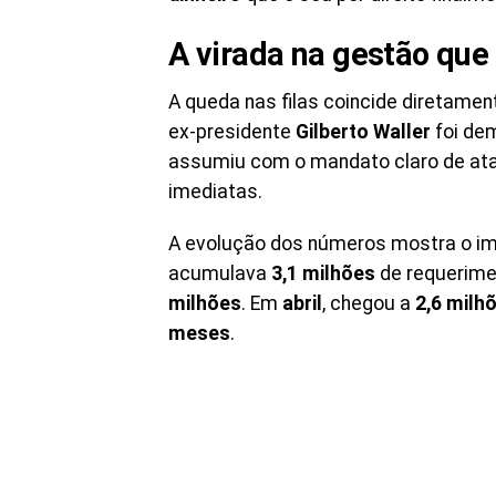
A virada na gestão que
A queda nas filas coincide direta
ex-presidente
Gilberto Waller
foi dem
assumiu com o mandato claro de at
imediatas.
A evolução dos números mostra o i
acumulava
3,1 milhões
de requerime
milhões
. Em
abril
, chegou a
2,6 milh
meses
.