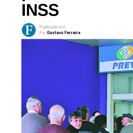
INSS
Publicado
em
Por
Gustavo Ferreira