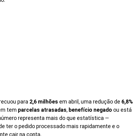
no.
 recuou para
2,6 milhões
em abril, uma redução de
6,8%
uem tem
parcelas atrasadas
,
benefício negado
ou está
número representa mais do que estatística —
 de ter o pedido processado mais rapidamente e o
nte cair na conta.