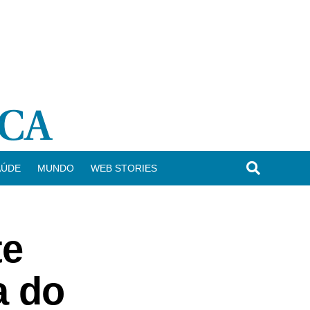
AÚDE
MUNDO
WEB STORIES
te
a do