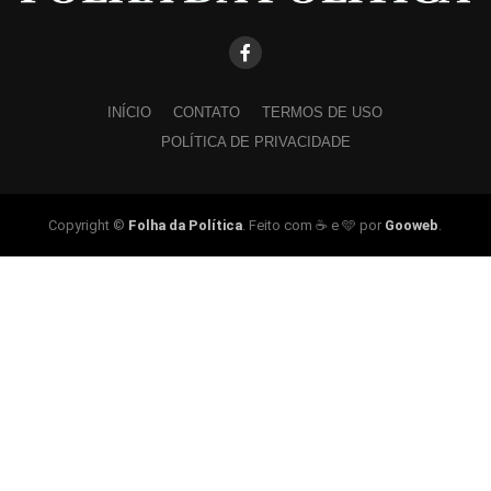
INÍCIO
CONTATO
TERMOS DE USO
POLÍTICA DE PRIVACIDADE
Copyright ©
Folha da Política
. Feito com ☕ e 🩵 por
Gooweb
.