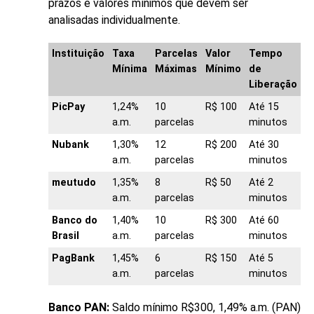
prazos e valores mínimos que devem ser
analisadas individualmente.
Instituição
Taxa
Parcelas
Valor
Tempo
Mínima
Máximas
Mínimo
de
Liberação
PicPay
1,24%
10
R$ 100
Até 15
a.m.
parcelas
minutos
Nubank
1,30%
12
R$ 200
Até 30
a.m.
parcelas
minutos
meutudo
1,35%
8
R$ 50
Até 2
a.m.
parcelas
minutos
Banco do
1,40%
10
R$ 300
Até 60
Brasil
a.m.
parcelas
minutos
PagBank
1,45%
6
R$ 150
Até 5
a.m.
parcelas
minutos
Banco PAN:
Saldo mínimo R$300, 1,49% a.m. (PAN)