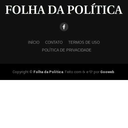
INÍCIO
CONTATO
TERMOS DE USO
POLÍTICA DE PRIVACIDADE
Copyright ©
Folha da Política
. Feito com ☕ e 🩵 por
Gooweb
.