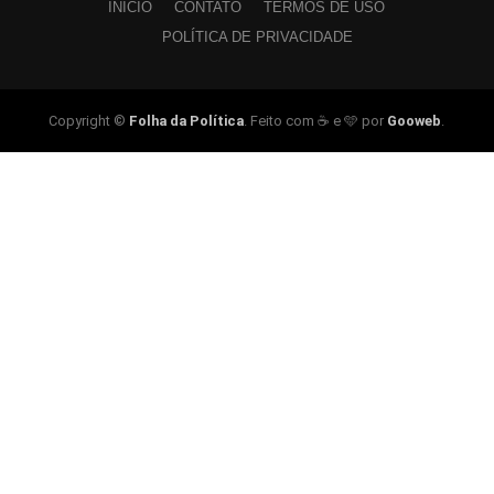
INÍCIO
CONTATO
TERMOS DE USO
POLÍTICA DE PRIVACIDADE
Copyright ©
Folha da Política
. Feito com ☕ e 🩵 por
Gooweb
.