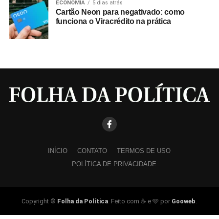
ECONOMIA
5 dias atrás
Cartão Neon para negativado: como
funciona o Viracrédito na prática
INÍCIO
CONTATO
TERMOS DE USO
POLÍTICA DE PRIVACIDADE
Copyright ©
Folha da Política
. Feito com ☕ e 🩵 por
Gooweb
.