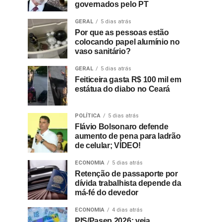
governados pelo PT
GERAL
5 dias atrás
Por que as pessoas estão
colocando papel alumínio no
vaso sanitário?
GERAL
5 dias atrás
Feiticeira gasta R$ 100 mil em
estátua do diabo no Ceará
POLÍTICA
5 dias atrás
Flávio Bolsonaro defende
aumento de pena para ladrão
de celular; VÍDEO!
ECONOMIA
5 dias atrás
Retenção de passaporte por
dívida trabalhista depende da
má-fé do devedor
ECONOMIA
4 dias atrás
PIS/Pasep 2026: veja