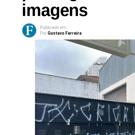
imagens
Publicado
em
Por
Gustavo Ferreira