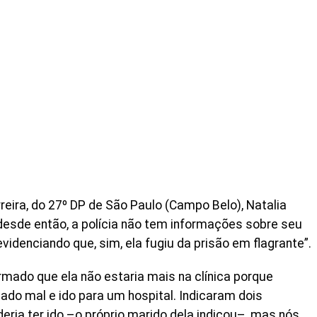
eira, do 27º DP de São Paulo (Campo Belo), Natalia
, desde então, a polícia não tem informações sobre seu
idenciando que, sim, ela fugiu da prisão em flagrante”.
formado que ela não estaria mais na clínica porque
ado mal e ido para um hospital. Indicaram dois
eria ter ido –o próprio marido dela indicou–, mas nós