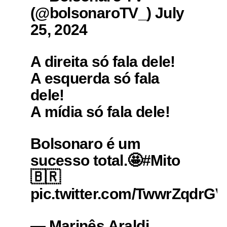
(@bolsonaroTV_) July
25, 2024
A direita só fala dele!
A esquerda só fala
dele!
A mídia só fala dele!
Bolsonaro é um
sucesso total.🤩#Mito
🇧🇷
pic.twitter.com/TwwrZqdrGV
— Marinês Araldi