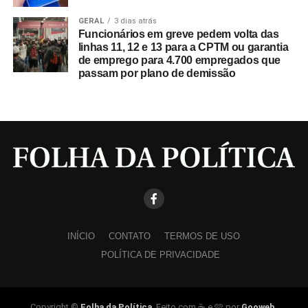
GERAL
3 dias atrás
Funcionários em greve pedem volta das
linhas 11, 12 e 13 para a CPTM ou garantia
de emprego para 4.700 empregados que
passam por plano de demissão
INÍCIO
CONTATO
TERMOS DE USO
POLÍTICA DE PRIVACIDADE
Copyright ©
Folha da Política
. Feito com ☕ e 🩵 por
Gooweb
.