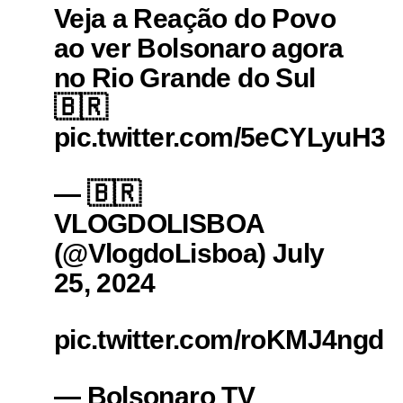
Veja a Reação do Povo
ao ver Bolsonaro agora
no Rio Grande do Sul
🇧🇷
pic.twitter.com/5eCYLyuH3c
— 🇧🇷
VLOGDOLISBOA
(@VlogdoLisboa) July
25, 2024
pic.twitter.com/roKMJ4ngd
— Bolsonaro TV