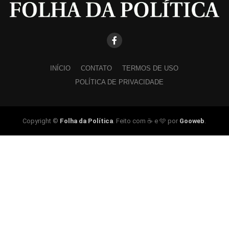
INÍCIO
CONTATO
TERMOS DE USO
POLÍTICA DE PRIVACIDADE
Copyright ©
Folha da Política
. Feito com ☕ e 🩵 por
Gooweb
.