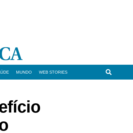
AÚDE
MUNDO
WEB STORIES
efício
 o