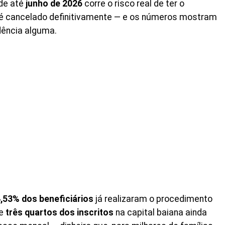
úde até
junho de 2026
corre o risco real de ter o
té cancelado definitivamente — e os números mostram
dência alguma.
,53% dos beneficiários
já realizaram o procedimento
de
três quartos dos inscritos
na capital baiana ainda