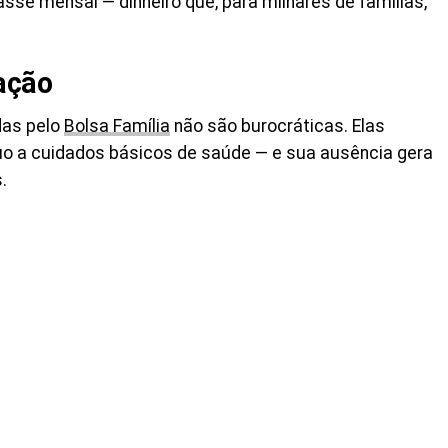
sse mensal — dinheiro que, para milhares de famílias,
.
ação
das pelo
Bolsa Família
não são burocráticas. Elas
uo a cuidados básicos de saúde — e sua ausência gera
.