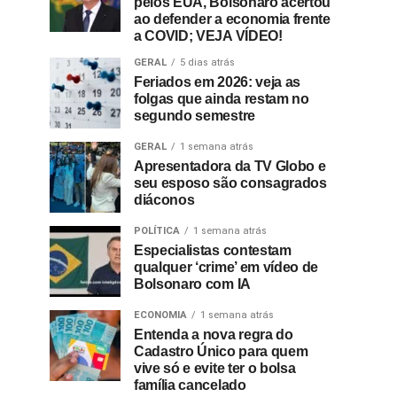
pelos EUA, Bolsonaro acertou
ao defender a economia frente
a COVID; VEJA VÍDEO!
GERAL
5 dias atrás
Feriados em 2026: veja as
folgas que ainda restam no
segundo semestre
GERAL
1 semana atrás
Apresentadora da TV Globo e
seu esposo são consagrados
diáconos
POLÍTICA
1 semana atrás
Especialistas contestam
qualquer ‘crime’ em vídeo de
Bolsonaro com IA
ECONOMIA
1 semana atrás
Entenda a nova regra do
Cadastro Único para quem
vive só e evite ter o bolsa
família cancelado