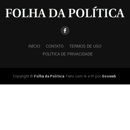
INÍCIO
CONTATO
TERMOS DE USO
POLÍTICA DE PRIVACIDADE
Copyright ©
Folha da Política
. Feito com ☕ e 🩵 por
Gooweb
.