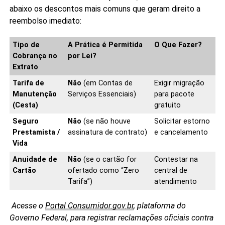
abaixo os descontos mais comuns que geram direito a
reembolso imediato:
Tipo de
A Prática é Permitida
O Que Fazer?
Cobrança no
por Lei?
Extrato
Tarifa de
Não
(em Contas de
Exigir migração
Manutenção
Serviços Essenciais)
para pacote
(Cesta)
gratuito
Seguro
Não
(se não houve
Solicitar estorno
Prestamista /
assinatura de contrato)
e cancelamento
Vida
Anuidade de
Não
(se o cartão for
Contestar na
Cartão
ofertado como “Zero
central de
Tarifa”)
atendimento
Acesse o
Portal Consumidor.gov.br
, plataforma do
Governo Federal, para registrar reclamações oficiais contra