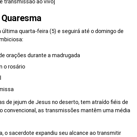
e transmissão ao vivo]
da Quaresma
a última quarta-feira (5) e seguirá até o domingo de
ambiciosa:
 de orações durante a madrugada
m o rosário
l
 missa
as de jejum de Jesus no deserto, tem atraído fiéis de
uco convencional, as transmissões mantêm uma média
a, o sacerdote expandiu seu alcance ao transmitir