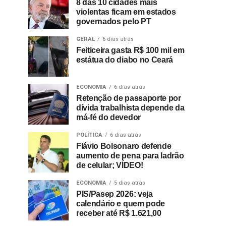
8 das 10 cidades mais
violentas ficam em estados
governados pelo PT
GERAL
6 dias atrás
Feiticeira gasta R$ 100 mil em
estátua do diabo no Ceará
ECONOMIA
6 dias atrás
Retenção de passaporte por
dívida trabalhista depende da
má-fé do devedor
POLÍTICA
6 dias atrás
Flávio Bolsonaro defende
aumento de pena para ladrão
de celular; VÍDEO!
ECONOMIA
5 dias atrás
PIS/Pasep 2026: veja
calendário e quem pode
receber até R$ 1.621,00