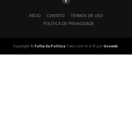
INÍCIO
CONTATO
TERMOS DE USO
POLÍTICA DE PRIVACIDADE
Copyright ©
Folha da Política
. Feito com ☕ e 🩵 por
Gooweb
.