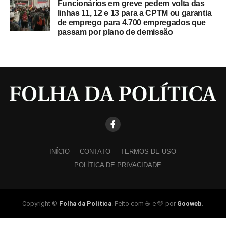
Funcionários em greve pedem volta das
linhas 11, 12 e 13 para a CPTM ou garantia
de emprego para 4.700 empregados que
passam por plano de demissão
INÍCIO
CONTATO
TERMOS DE USO
POLÍTICA DE PRIVACIDADE
Copyright ©
Folha da Política
. Feito com ☕ e 🩵 por
Gooweb
.