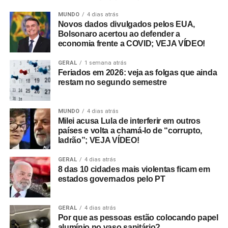
MUNDO
4 dias atrás
Novos dados divulgados pelos EUA,
Bolsonaro acertou ao defender a
economia frente a COVID; VEJA VÍDEO!
GERAL
1 semana atrás
Feriados em 2026: veja as folgas que ainda
restam no segundo semestre
MUNDO
4 dias atrás
Milei acusa Lula de interferir em outros
países e volta a chamá-lo de “corrupto,
ladrão”; VEJA VÍDEO!
GERAL
4 dias atrás
8 das 10 cidades mais violentas ficam em
estados governados pelo PT
GERAL
4 dias atrás
Por que as pessoas estão colocando papel
alumínio no vaso sanitário?